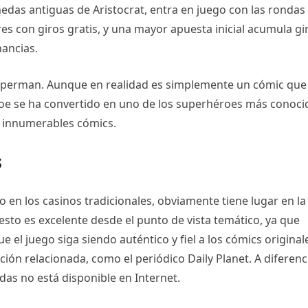
das antiguas de Aristocrat, entra en juego con las rondas
s con giros gratis, y una mayor apuesta inicial acumula gi
nancias.
Superman. Aunque en realidad es simplemente un cómic que
roe se ha convertido en uno de los superhéroes más conoci
e innumerables cómics.
s
 en los casinos tradicionales, obviamente tiene lugar en la
sto es excelente desde el punto de vista temático, ya que
el juego siga siendo auténtico y fiel a los cómics original
ción relacionada, como el periódico Daily Planet. A diferenc
as no está disponible en Internet.