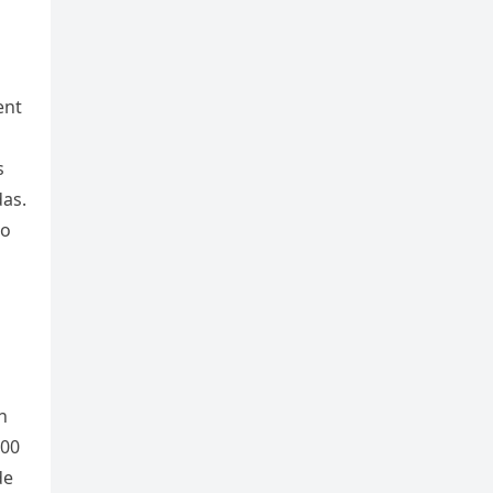
ent
s
as.
do
n
000
de