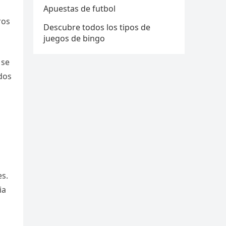
Apuestas de futbol
ros
Descubre todos los tipos de
juegos de bingo
 se
dos
es.
ia