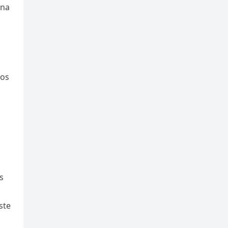
una
los
s
ste