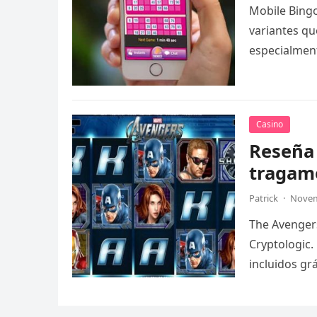
Mobile Bingo
variantes qu
especialmen
Casino
Reseña 
tragam
Patrick
·
Novem
The Avenger
Cryptologic.
incluidos gr