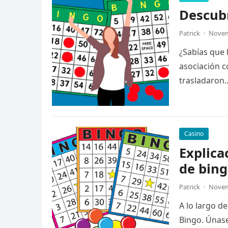
Descubr
Patrick
·
Novem
¿Sabías que 
asociación c
trasladaron
Casino
Explica
de bin
Patrick
·
Novem
A lo largo d
Bingo. Únase