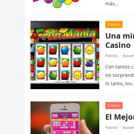
más…
Casino
Una mir
Casino
Patrick
·
Novem
Con tantos c
no sorprende
lo tanto, los
Casino
El Mejo
Patrick
·
Novem