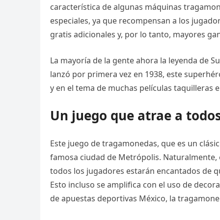
característica de algunas máquinas tragamone
especiales, ya que recompensan a los jugadore
gratis adicionales y, por lo tanto, mayores ga
La mayoría de la gente ahora la leyenda de 
lanzó por primera vez en 1938, este superhé
y en el tema de muchas películas taquilleras 
Un juego que atrae a todo
Este juego de tragamonedas, que es un clásico
famosa ciudad de Metrópolis. Naturalmente, e
todos los jugadores estarán encantados de que 
Esto incluso se amplifica con el uso de decora
de apuestas deportivas México, la tragamoned