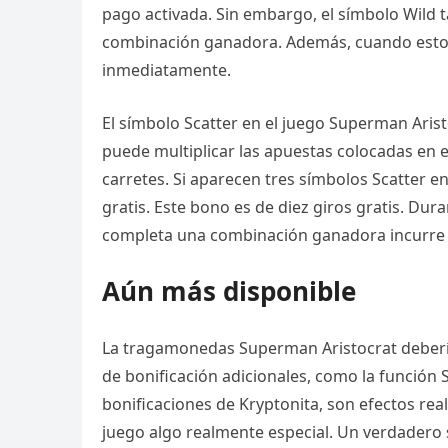
pago activada. Sin embargo, el símbolo Wild 
combinación ganadora. Además, cuando esto 
inmediatamente.
El símbolo Scatter en el juego Superman Arist
puede multiplicar las apuestas colocadas en e
carretes. Si aparecen tres símbolos Scatter en 
gratis. Este bono es de diez giros gratis. Du
completa una combinación ganadora incurre e
Aún más disponible
La tragamonedas Superman Aristocrat debería 
de bonificación adicionales, como la función S
bonificaciones de Kryptonita, son efectos rea
juego algo realmente especial. Un verdader