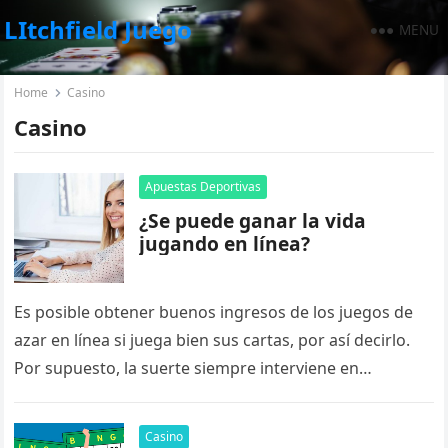
LItchfield Juego
MENU
Home
Casino
Casino
Apuestas Deportivas
¿Se puede ganar la vida
jugando en línea?
Es posible obtener buenos ingresos de los juegos de
azar en línea si juega bien sus cartas, por así decirlo.
Por supuesto, la suerte siempre interviene en…
Casino