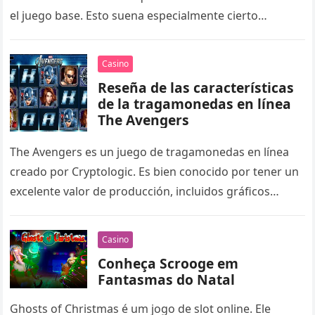
el juego base. Esto suena especialmente cierto
cuando…
Casino
Reseña de las características
de la tragamonedas en línea
The Avengers
The Avengers es un juego de tragamonedas en línea
creado por Cryptologic. Es bien conocido por tener un
excelente valor de producción, incluidos gráficos
sobresalientes, una banda…
Casino
Conheça Scrooge em
Fantasmas do Natal
Ghosts of Christmas é um jogo de slot online. Ele