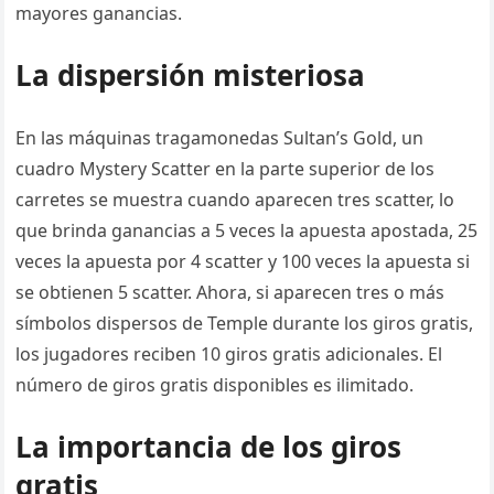
mayores ganancias.
La dispersión misteriosa
En las máquinas tragamonedas Sultan’s Gold, un
cuadro Mystery Scatter en la parte superior de los
carretes se muestra cuando aparecen tres scatter, lo
que brinda ganancias a 5 veces la apuesta apostada, 25
veces la apuesta por 4 scatter y 100 veces la apuesta si
se obtienen 5 scatter. Ahora, si aparecen tres o más
símbolos dispersos de Temple durante los giros gratis,
los jugadores reciben 10 giros gratis adicionales. El
número de giros gratis disponibles es ilimitado.
La importancia de los giros
gratis