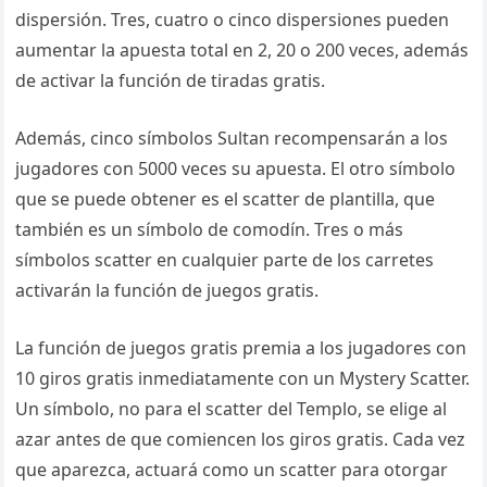
dispersión. Tres, cuatro o cinco dispersiones pueden
aumentar la apuesta total en 2, 20 o 200 veces, además
de activar la función de tiradas gratis.
Además, cinco símbolos Sultan recompensarán a los
jugadores con 5000 veces su apuesta. El otro símbolo
que se puede obtener es el scatter de plantilla, que
también es un símbolo de comodín. Tres o más
símbolos scatter en cualquier parte de los carretes
activarán la función de juegos gratis.
La función de juegos gratis premia a los jugadores con
10 giros gratis inmediatamente con un Mystery Scatter.
Un símbolo, no para el scatter del Templo, se elige al
azar antes de que comiencen los giros gratis. Cada vez
que aparezca, actuará como un scatter para otorgar