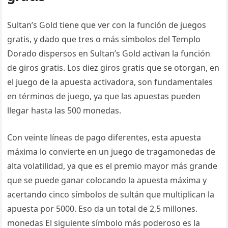
Sultan’s Gold tiene que ver con la función de juegos
gratis, y dado que tres o más símbolos del Templo
Dorado dispersos en Sultan’s Gold activan la función
de giros gratis. Los diez giros gratis que se otorgan, en
el juego de la apuesta activadora, son fundamentales
en términos de juego, ya que las apuestas pueden
llegar hasta las 500 monedas.
Con veinte líneas de pago diferentes, esta apuesta
máxima lo convierte en un juego de tragamonedas de
alta volatilidad, ya que es el premio mayor más grande
que se puede ganar colocando la apuesta máxima y
acertando cinco símbolos de sultán que multiplican la
apuesta por 5000. Eso da un total de 2,5 millones.
monedas El siguiente símbolo más poderoso es la