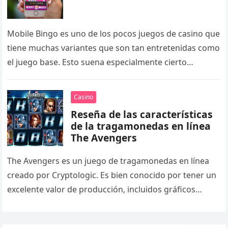
Mobile Bingo es uno de los pocos juegos de casino que
tiene muchas variantes que son tan entretenidas como
el juego base. Esto suena especialmente cierto
cuando…
Casino
Reseña de las características
de la tragamonedas en línea
The Avengers
The Avengers es un juego de tragamonedas en línea
creado por Cryptologic. Es bien conocido por tener un
excelente valor de producción, incluidos gráficos
sobresalientes, una banda…