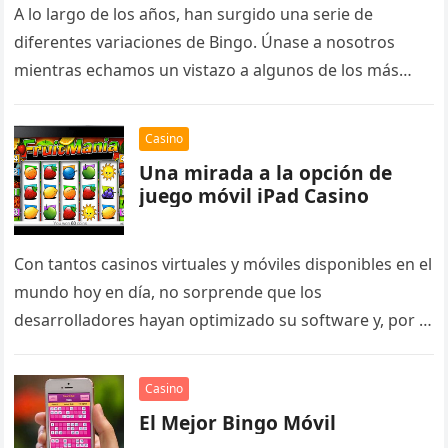
A lo largo de los años, han surgido una serie de
diferentes variaciones de Bingo. Únase a nosotros
mientras echamos un vistazo a algunos de los más…
Casino
Una mirada a la opción de
juego móvil iPad Casino
Con tantos casinos virtuales y móviles disponibles en el
mundo hoy en día, no sorprende que los
desarrolladores hayan optimizado su software y, por lo
tanto, los…
Casino
El Mejor Bingo Móvil