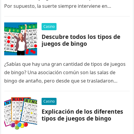
Por supuesto, la suerte siempre interviene en…
Casino
Descubre todos los tipos de
juegos de bingo
¿Sabías que hay una gran cantidad de tipos de juegos
de bingo? Una asociación común son las salas de
bingo de antaño, pero desde que se trasladaron…
Casino
Explicación de los diferentes
tipos de juegos de bingo