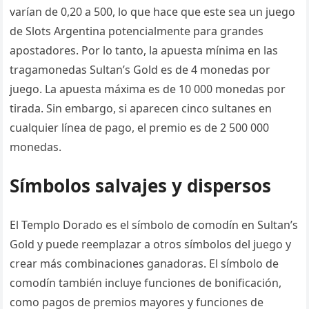
varían de 0,20 a 500, lo que hace que este sea un juego
de
Slots Argentina
potencialmente para grandes
apostadores. Por lo tanto, la apuesta mínima en las
tragamonedas Sultan’s Gold es de 4 monedas por
juego. La apuesta máxima es de 10 000 monedas por
tirada. Sin embargo, si aparecen cinco sultanes en
cualquier línea de pago, el premio es de 2 500 000
monedas.
Símbolos salvajes y dispersos
El Templo Dorado es el símbolo de comodín en Sultan’s
Gold y puede reemplazar a otros símbolos del juego y
crear más combinaciones ganadoras. El símbolo de
comodín también incluye funciones de bonificación,
como pagos de premios mayores y funciones de