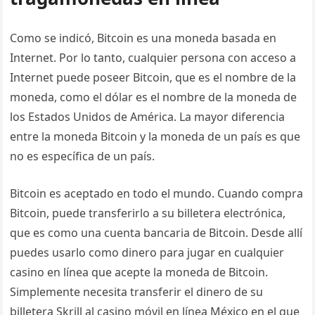
Como se indicó, Bitcoin es una moneda basada en
Internet. Por lo tanto, cualquier persona con acceso a
Internet puede poseer Bitcoin, que es el nombre de la
moneda, como el dólar es el nombre de la moneda de
los Estados Unidos de América. La mayor diferencia
entre la moneda Bitcoin y la moneda de un país es que
no es específica de un país.
Bitcoin es aceptado en todo el mundo. Cuando compra
Bitcoin, puede transferirlo a su billetera electrónica,
que es como una cuenta bancaria de Bitcoin. Desde allí
puedes usarlo como dinero para jugar en cualquier
casino en línea que acepte la moneda de Bitcoin.
Simplemente necesita transferir el dinero de su
billetera Skrill al casino móvil en línea México en el que