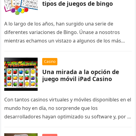
tipos de juegos de bingo
A lo largo de los años, han surgido una serie de
diferentes variaciones de Bingo. Únase a nosotros
mientras echamos un vistazo a algunos de los más…
Casino
Una mirada a la opción de
juego móvil iPad Casino
Con tantos casinos virtuales y móviles disponibles en el
mundo hoy en día, no sorprende que los
desarrolladores hayan optimizado su software y, por lo
tanto, los…