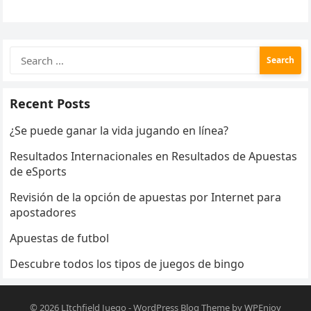
sobresalientes, una banda…
Search
for:
Recent Posts
¿Se puede ganar la vida jugando en línea?
Resultados Internacionales en Resultados de Apuestas
de eSports
Revisión de la opción de apuestas por Internet para
apostadores
Apuestas de futbol
Descubre todos los tipos de juegos de bingo
© 2026
LItchfield Juego
-
WordPress Blog Theme
by
WPEnjoy