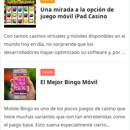
Una mirada a la opción de
juego móvil iPad Casino
Con tantos casinos virtuales y móviles disponibles en el
mundo hoy en día, no sorprende que los
desarrolladores hayan optimizado su software y, por lo
tanto, los…
Casino
El Mejor Bingo Móvil
Mobile Bingo es uno de los pocos juegos de casino que
tiene muchas variantes que son tan entretenidas como
el juego base. Esto suena especialmente cierto