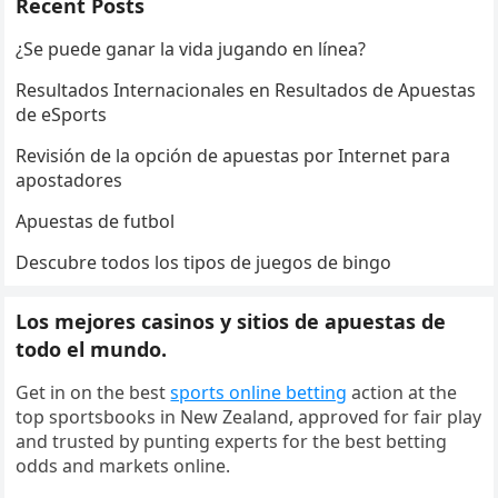
Recent Posts
¿Se puede ganar la vida jugando en línea?
Resultados Internacionales en Resultados de Apuestas
de eSports
Revisión de la opción de apuestas por Internet para
apostadores
Apuestas de futbol
Descubre todos los tipos de juegos de bingo
Los mejores casinos y sitios de apuestas de
todo el mundo.
Get in on the best
sports online betting
action at the
top sportsbooks in New Zealand, approved for fair play
and trusted by punting experts for the best betting
odds and markets online.